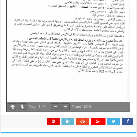
Page
1
/
3
Zoom
100%