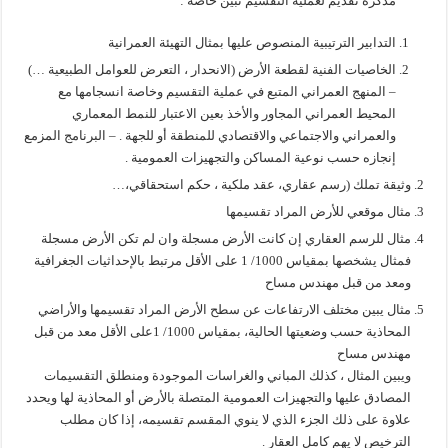
مذكرة تقديم لعملية التقسيم تبين خاصة :
التدابير الترتيبية المنصوص عليها بمثال التهيئة العمرانية
الخاصيات الفنية لقطعة الأرض (الانحدار ، التعرض للعوامل الطبيعية …)
– المنهج العمراني المتبع في عملية التقسيم وخاصة انسجامها مع
المحيط العمراني المجاور والأخذ بعين الاعتبار للنمط المعماري
والعمراني والاجتماعي والاقتصادي للمنطقة أو للجهة . – البرنامج المزمع
إنجازه حسب نوعية المساكن والتجهيزات العمومية .
وثيقة تملك (رسم عقاري، عقد ملكية ، حكم استحقاقي،…
مثال موقعي للأرض المراد تقسيمها
مثال للرسم العقاري إن كانت الأرض مسجلة وان لم تكن الأرض مسجلة
فمثال يشخصها بمقياس 1000/ 1 على الأقل مرتبط بالإحداثيات الجغرافية
ومعد من قبل مهندس مساح
مثال يبين مختلف الارتفاعات عن سطح الأرض المراد تقسيمها والأراضي
المحاذية حسب وضعيتها الحالية، بمقياس 1000/ 1على الأقل معد من قبل
مهندس مساح
ويبين المثال ، كذلك المباني والغراسات الموجودة ومنطلق التقسيمات
المصادق عليها والتجهيزات العمومية المتصلة بالأرض أو المحاذية لها ويحدد
علاوة على ذلك الجزء الذي لا ينوي المقسم تقسيمه، إذا كان مطلب
الترخيص لا يهم كامل العقار .