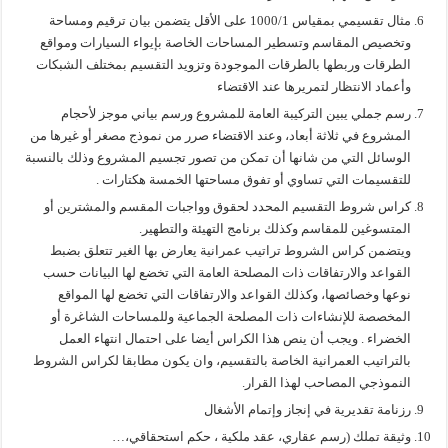
مثال تقسيمي بمقياس 1000/1 على الأقل يتضمن بيان ترقيم ومساحة
وتخصيص المقاسم وتسطير المساحات الخاصة بإيواء السيارات ومواقع
الطرقات وربطها بالطرقات الموجودة وتزويد التقسيم بمختلف الشبكات
وأعماد الانتظار لتمريرها عند الاقتضاء
رسم جملي يبين التركيبة العامة للمشروع ورسم بياني موجز لأحجام
المشروع في ثلاثة أبعاد، وعند الاقتضاء صرر من نموذج مصغر أو غيرها من
الوسائل التي من شانها أن تمكن من تصور تجسيم المشروع وذلك بالنسبة
للتقسيمات التي تساوي أو تفوق مساحتها الخمسة هكتارات .
كراس شروط التقسيم المحدد لحقوق وواجبات المقسم والمشترين أو
المتسوغين للمقاسم وكذلك برنامج التهيئة والتطهير.
ويتضمن كراس الشروط تراتيب عمرانية يعارض بها الغير تتعلق بضبط
القواعد والارتفاقات ذات المصلحة العامة التي تخضع لها البيانات حسب
نوعها وخصائصها، وكذلك القواعد والارتفاقات التي تخضع لها المواقع
المخصصة للإنشاءات ذات المصلحة الجماعية وللمساحات الشاغرة أو
الخضراء . ويجب أن ينص هذا الكراس أيضا على احتمال انتهاء العمل
بالتراتيب العمرانية الخاصة بالتقسيم، وان يكون مطابقا لكراس الشروط
النموذجي المصاحب لهذا القرار.
رزنامة تقديرية في إنجاز وإتمام الأشغال
وثيقة تملك (رسم عقاري، عقد ملكية ، حكم استحقاقي،…