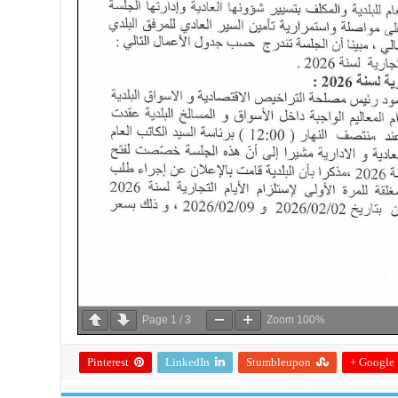
Page
1
/
3
Zoom
100%
Pinterest
LinkedIn
Stumbleupon
Google +