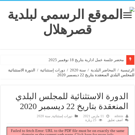
محضر جلسة عمل ادارية بتاريخ 18 نوفمبر 2025
الرئيسية
/
المحاضر البلدية
/
سنة 2020
/
دورات إستثنائية
/
الدورة الاستثنائية
للمجلس البلدي المنعقدة بتاريخ 22 ديسمبر 2020
الدورة الاستثنائية للمجلس البلدي
المنعقدة بتاريخ 22 ديسمبر 2020
admin
11 مارس 2021
دورات إستثنائية
,
سنة 2020
اضف تعليق
25 زيارة
Failed to fetch Error: URL to the PDF file must be on exactly the same
domain as the current web page.
Click here for more info